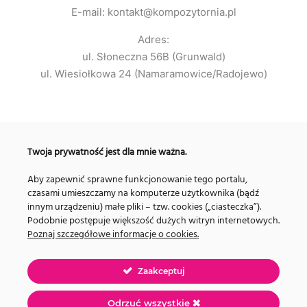
E-mail: kontakt@kompozytornia.pl
Adres:
ul. Słoneczna 56B (Grunwald)
ul. Wiesiołkowa 24 (Namaramowice/Radojewo)
OFERTA
Twoja prywatność jest dla mnie ważna.
Kursy online
Aby zapewnić sprawne funkcjonowanie tego portalu,
Zajęcia
czasami umieszczamy na komputerze użytkownika (bądź
Metody nauczania
innym urządzeniu) małe pliki – tzw. cookies („ciasteczka”).
Podobnie postępuje większość dużych witryn internetowych.
Poznaj szczegółowe informacje o cookies.
Zaakceptuj
Odrzuć wszystkie