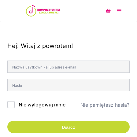
Główne
Panel boczny s
Hej! Witaj z powrotem!
Nie wylogowuj mnie
Nie pamiętasz hasła?
Dołącz